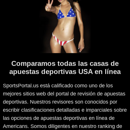
Comparamos todas las casas de
apuestas deportivas USA en línea
SportsPortal.us está calificado como uno de los
mejores sitios web del portal de revisión de apuestas
deportivas. Nuestros revisores son conocidos por
escribir clasificaciones detalladas e imparciales sobre
las opciones de apuestas deportivas en línea de
Americans. Somos diligentes en nuestro ranking de