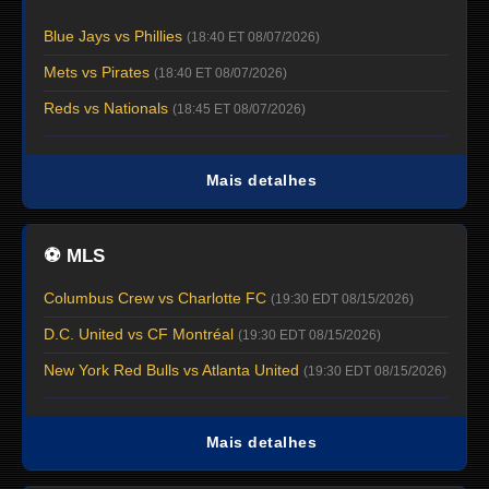
Blue Jays vs Phillies
(18:40 ET 08/07/2026)
Mets vs Pirates
(18:40 ET 08/07/2026)
Reds vs Nationals
(18:45 ET 08/07/2026)
Mais detalhes
⚽
MLS
Columbus Crew vs Charlotte FC
(19:30 EDT 08/15/2026)
D.C. United vs CF Montréal
(19:30 EDT 08/15/2026)
New York Red Bulls vs Atlanta United
(19:30 EDT 08/15/2026)
Mais detalhes