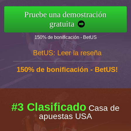
Pruebe una demostración
gratuita
150% de bonificación - BetUS
BetUS: Leer la reseña
150% de bonificación - BetUS!
#3 Clasificado
Casa de
apuestas USA