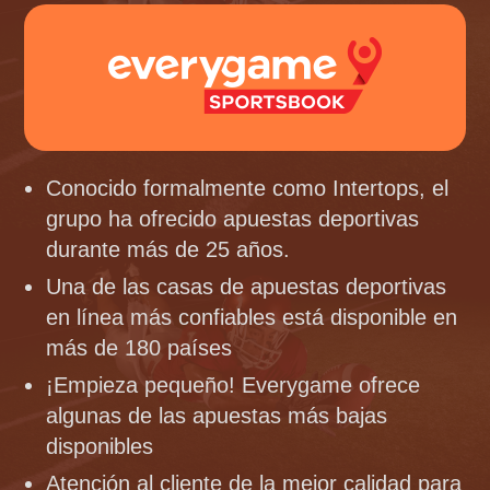
Conocido formalmente como Intertops, el
grupo ha ofrecido apuestas deportivas
durante más de 25 años.
Una de las casas de apuestas deportivas
en línea más confiables está disponible en
más de 180 países
¡Empieza pequeño! Everygame ofrece
algunas de las apuestas más bajas
disponibles
Atención al cliente de la mejor calidad para