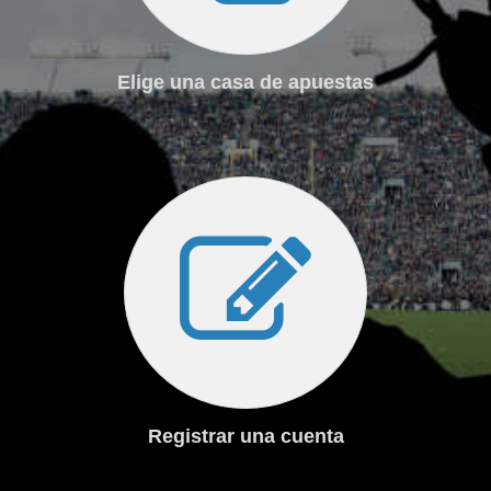
Elige una casa de apuestas
Registrar una cuenta