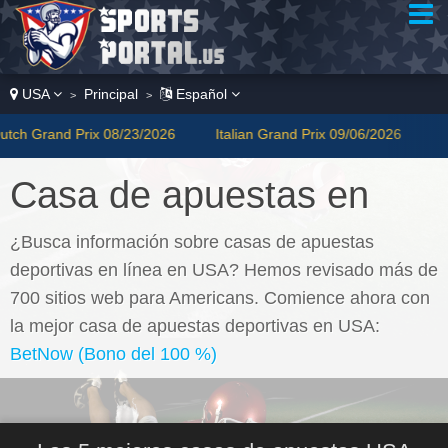
USA
Principal
Español
>
>
23/2026
Italian Grand Prix 09/06/2026
⚾
MLB
Casa de apuestas en
línea USA
¿Busca información sobre casas de apuestas
deportivas en línea en USA? Hemos revisado más de
700 sitios web para Americans. Comience ahora con
la mejor casa de apuestas deportivas en USA:
BetNow (Bono del 100 %)