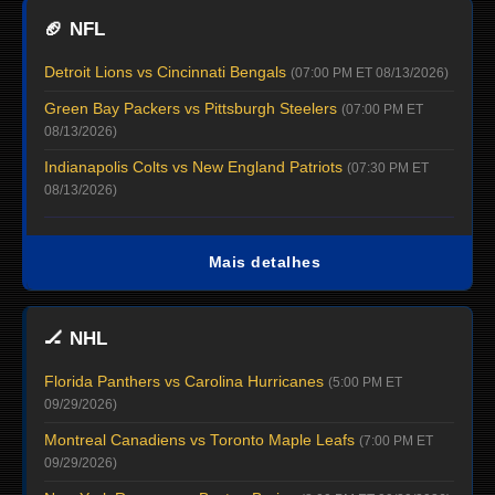
🏈
NFL
Detroit Lions vs Cincinnati Bengals
(07:00 PM ET 08/13/2026)
Green Bay Packers vs Pittsburgh Steelers
(07:00 PM ET
08/13/2026)
Indianapolis Colts vs New England Patriots
(07:30 PM ET
08/13/2026)
Mais detalhes
🏒
NHL
Florida Panthers vs Carolina Hurricanes
(5:00 PM ET
09/29/2026)
Montreal Canadiens vs Toronto Maple Leafs
(7:00 PM ET
09/29/2026)