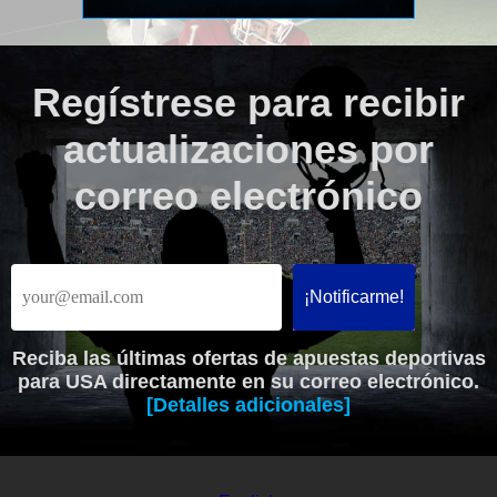
Regístrese para recibir
actualizaciones por
correo electrónico
Reciba las últimas ofertas de apuestas deportivas
para USA directamente en su correo electrónico.
[Detalles adicionales]