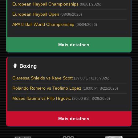
European Heyball Championships
(08/01/2026)
European Heyball Open
(08/06/2026)
APA 8-Ball World Championship
(08/04/2026)
Mais detalhes
🥊
Boxing
Claressa Shields vs Kaye Scott
(19:00 ET 8/15/2026)
Rolando Romero vs Teofimo Lopez
(19:00 PT 8/22/2026)
Moses Itauma vs Filip Hrgovic
(20:00 BST 8/29/2026)
Mais detalhes