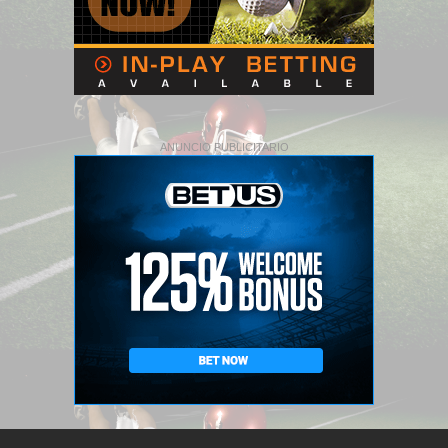
ANUNCIO PUBLICITARIO