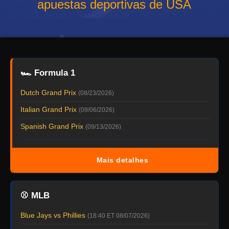
apuestas deportivas de USA
🏎️
Formula 1
Dutch Grand Prix
(08/23/2026)
Italian Grand Prix
(09/06/2026)
Spanish Grand Prix
(09/13/2026)
Mais detalhes
⚾
MLB
Blue Jays vs Phillies
(18:40 ET 08/07/2026)