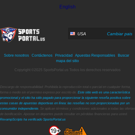
English
USA
Cambiar pais
Sobre nosotros
Contáctenos
Privacidad
Apuestas Responsables
Buscar
mapa del sitio
Copyright ©2025 SportsPortal.us Todos los derechos reservados
Descargo de responsabilidad: Prohibida la reproducción total o parcial en cualquier forma,
forma o medio sin el permiso expreso por escrito de.
Este sitio web es una característica
promocional y el sitio ha sido pagado para proporcionar la siguiente reseña positiva sobre
estas casas de apuestas deportivas en línea: las reseñas no son proporcionadas por un
consumidor independiente.
Se aplican términos y condiciones adicionales a todas las ofertas
de bonificación. Apostar en deportes puede resultar en pérdidas financieras para usted.
RevampScripts ha verificado SportsPortal.us