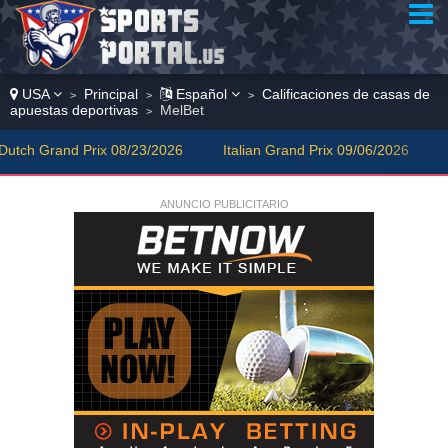
USA
Principal
Español
Calificaciones de casas de
>
>
>
apuestas deportivas
MelBet
>
nd Prix 08/23/2026
Italian Grand Prix 09/06/2026
⚾
ANUNCIO PUBLICITARIO