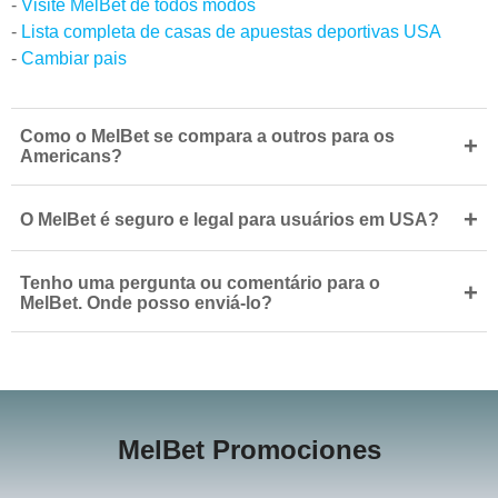
-
Visite MelBet de todos modos
-
Lista completa de casas de apuestas deportivas USA
-
Cambiar pais
Como o MelBet se compara a outros para os
+
Americans?
+
O MelBet é seguro e legal para usuários em USA?
Tenho uma pergunta ou comentário para o
+
MelBet. Onde posso enviá-lo?
MelBet Promociones