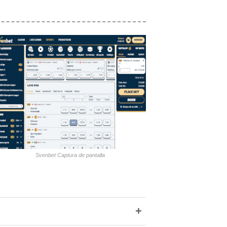
Svenbet Captura de pantalla
+