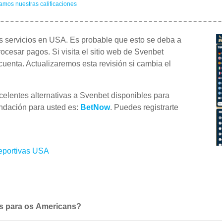
mos nuestras calificaciones
 servicios en USA. Es probable que esto se deba a
ocesar pagos. Si visita el sitio web de Svenbet
uenta. Actualizaremos esta revisión si cambia el
elentes alternativas a Svenbet disponibles para
ndación para usted es:
BetNow
. Puedes registrarte
deportivas USA
Como o Svenbet se compara a outros para os Americans?