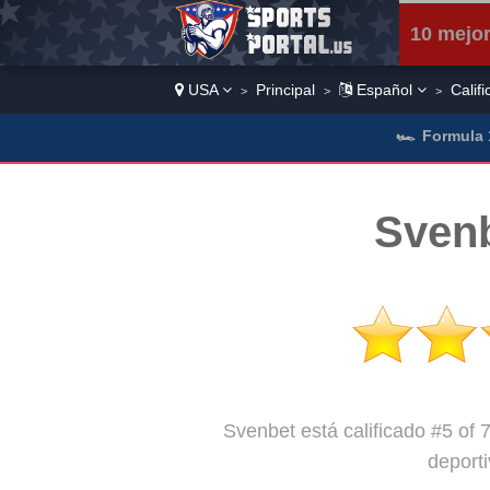
10 mejo
USA
Principal
Español
Calif
>
>
>
Deportes 
🏎️
Formula 1
Dutch 
Apuestas
Sven
Svenbet está calificado #5 of
deporti