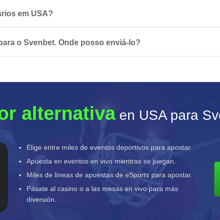
uários em USA?
ara o Svenbet. Onde posso enviá-lo?
or alternativa
en USA para Sv
Elige entre miles de eventos deportivos para apostar.
Apuesta en eventos en vivo mientras se juegan.
Miles de líneas de apuestas de eSports para apostar.
Pásate al casino o a las mesas en vivo para más
diversión.