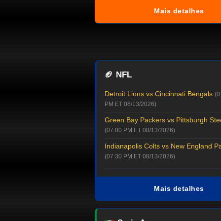
Mais detalhes
🏈
NFL
Detroit Lions vs Cincinnati Bengals
(0
PM ET 08/13/2026)
Green Bay Packers vs Pittsburgh Ste
(07:00 PM ET 08/13/2026)
Indianapolis Colts vs New England Pa
(07:30 PM ET 08/13/2026)
Mais detalhes