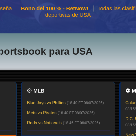
eseña
Bono del 100 % - BetNow!
Todas las clasi
deportivas de USA
portsbook para USA
⚾
MLB
⚽
M
Blue Jays vs Phillies
Colu
(18:40 ET 08/07/2026)
08/15
Mets vs Pirates
(18:40 ET 08/07/2026)
D.C. 
Reds vs Nationals
(18:45 ET 08/07/2026)
08/15
New Y