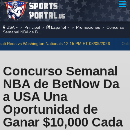
USA
Principal
Español
Promociones
Concurso
>
>
>
>
Semanal NBA de B...
ton Nationals 12:15 PM ET 08/09/2026
Oakland Athletics vs Bost
Concurso Semanal
NBA de BetNow Da
a USA Una
Oportunidad de
Ganar $10,000 Cada