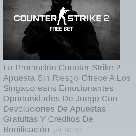
La Promoción Counter Strike 2
Apuesta Sin Riesgo Ofrece A Los
Singaporeans Emocionantes
Oportunidades De Juego Con
Devoluciones De Apuestas
Gratuitas Y Créditos De
Bonificación
¡VENCIÓ!