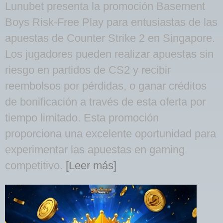
Lunubet presenta la promoción Basement
Boys Risk-Free Play para entusiastas de las
apuestas de Counter Strike 2 en Singapore.
Los jugadores pueden realizar apuestas sin
riesgo en partidos de CS2 y recibir
reembolsos por pérdidas, o ganar créditos
de bonificación a través de esta oferta por
tiempo limitado. Esta promoción
proporciona una excelente oportunidad para
experimentar las apuestas en gaming
competitivo.
[Leer más]