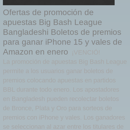
Ofertas de promoción de
apuestas Big Bash League
Bangladeshi Boletos de premios
para ganar iPhone 15 y vales de
Amazon en enero
¡VENCIÓ!
La promoción de apuestas Big Bash League
permite a los usuarios ganar boletos de
premios colocando apuestas en partidos
BBL durante todo enero. Los apostadores
en Bangladesh pueden recolectar boletos
de Bronce, Plata y Oro para sorteos de
premios con iPhone y vales. Los ganadores
se seleccionan al azar entre los titulares de